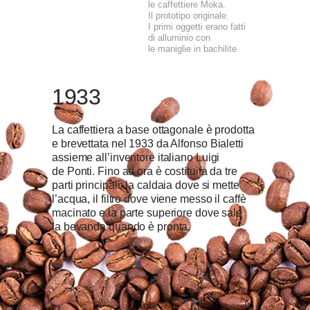
le caffettiere Moka.
Il prototipo originale.
I primi oggetti erano fatti
di alluminio con
le maniglie in bachilite
1933
La caffettiera a base ottagonale è prodotta
e brevettata nel 1933 da Alfonso Bialetti
assieme all’inventore italiano Luigi
de Ponti. Fino ad ora è costituita da tre
parti principali: la caldaia dove si mette
l’acqua, il filtro dove viene messo il caffè
macinato e la parte superiore dove sale
la bevanda quando è pronta.