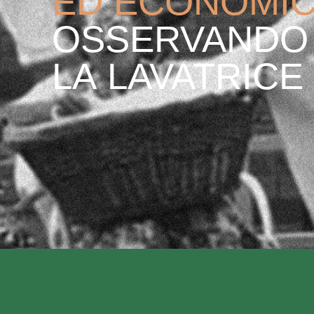
ED
ECONOMI
OSSERVANDO
LA
LAVATRICE