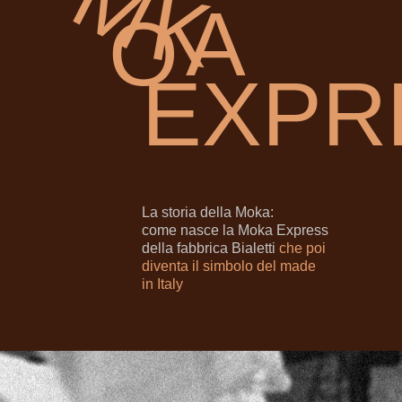
M
K
А
O
EXPR
La storia della Moka:
come nasce la Moka Express
della fabbrica Bialetti
che poi
diventa il simbolo del made
in
Italy