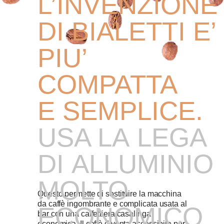
L’INVENZIONE
DI
BIALETTI E’
PIU’
COMPATTA
E
SEMPLICE.
USA LA LEGA
DI ALLUMINIO
MOLTO
Questo permette di sostituire la macchina
da caffè ingombrante e complicata usata al
ECONOMICO
bar con una caffettiera casalinga
economica. Il caffè diventa accessibile per