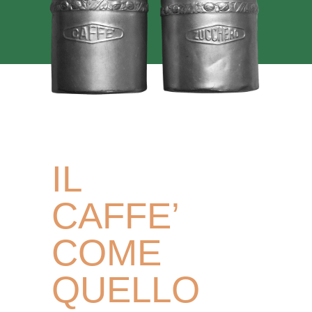
IL
CAFFE’
COME
QUELLO